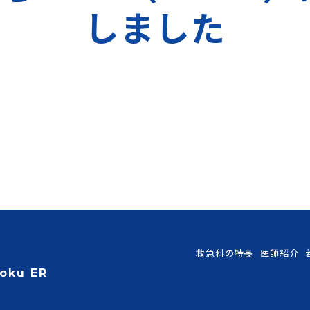
しました
救急科の特長
医師紹介
toku ER