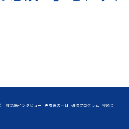
若手救急医インタビュー
専攻医の一日
研修プログラム
抄読会