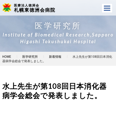
医療法人徳洲会
札幌東徳洲会病院
医学研究所
Institute of Biomedical Research,Sapporo
Higashi Tokushukai Hospital
HOME
医学研究所
新着情報
水上先生が第108回日本消化
器病学会総会で発表しました。
水上先生が第108回日本消化器
病学会総会で発表しました。