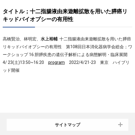
タイトル；十二指腸液由来遊離拡散を用いた膵癌リ
キッドバイオプシーの有用性
高橋賢治、林明宏、
水上裕輔
. 十二指腸液由来遊離拡散を用いた膵癌
リキッドバイオプシーの有用性 第108回日本消化器病学会総会；ワ
ークショップ 16:胆膵疾患の遺伝子解析による病態解明・臨床展開
4/ 23(土)13:50~16:20
program
2022/4/21-23 東京 ハイブリ
ッド開催
サイトマップ