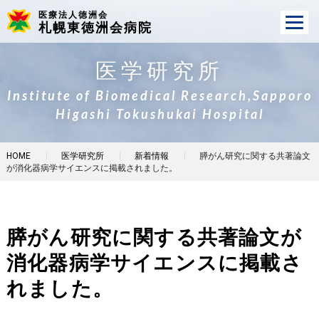
医療法人徳洲会
札幌東徳洲会病院
医学研究所
Institute of Biomedical Research,Sapporo
Higashi Tokushukai Hospital
HOME
医学研究所
新着情報
膵がん研究に関する共著論文
が消化器病学サイエンスに掲載されました。
膵がん研究に関する共著論文が
消化器病学サイエンスに掲載さ
れました。